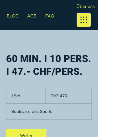
Über uns
BLOG
AGB
FAQ
60 MIN. I 10 PERS.
I 47.- CHF/PERS.
470
Schweizer
1 Std.
1
CHF 470
Franken
S
t
Boulevard des Sports
d
Weiter