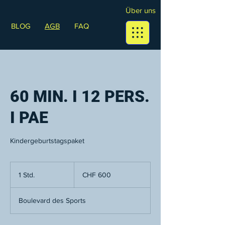
Über uns
BLOG
AGB
FAQ
60 MIN. I 12 PERS.
I PAE
Kindergeburtstagspaket
600
Schweizer
1 Std.
1
CHF 600
Franken
S
t
Boulevard des Sports
d